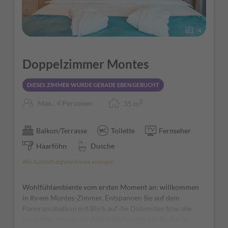
4
Doppelzimmer Montes
DIESES ZIMMER WURDE GERADE EBEN GEBUCHT
2
Max.: 4 Personen
35
m
Balkon/Terrasse
Toilette
Fernseher
Haarföhn
Dusche
Alle Ausstattungsmerkmale anzeigen
Wohlfühlambiente vom ersten Moment an: willkommen
in Ihrem Montes-Zimmer. Entspannen Sie auf dem
Panoramabalkon mit Blick auf die Dolomiten bzw. die
schönsten Pisten. Großflächige Fenster, ein Boden in