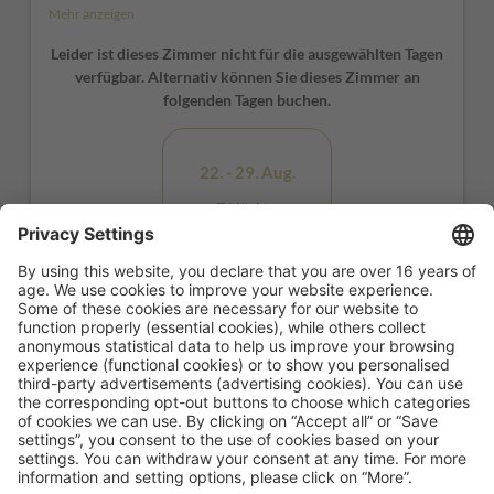
Holzoptik, ein Sofa, ein Sat-TV, ein Schreibtisch und ein
Mehr anzeigen
modern-geräumiges Bad mit Dusche erwarten Sie!
Leider ist dieses Zimmer nicht für die ausgewählten Tagen
*Möbel und Fensterpositionen können von Raum zu Raum
verfügbar. Alternativ können Sie dieses Zimmer an
variieren
folgenden Tagen buchen.
22. - 29. Aug.
7 Nächte
ab 2.230,00 €
21. - 28. Aug.
7. - 8. Aug.
7 Nächte
1 Nacht
ab 2.558,00 €
ab 400,00 €