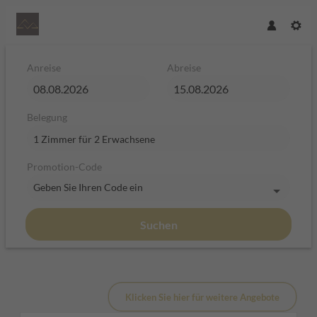
Anreise
Abreise
Belegung
1 Zimmer
für
2 Erwachsene
Promotion-Code
Geben Sie Ihren Code ein
Suchen
Hotel Plan de Gralba - das Bergh
Klicken Sie hier für weitere Angebote