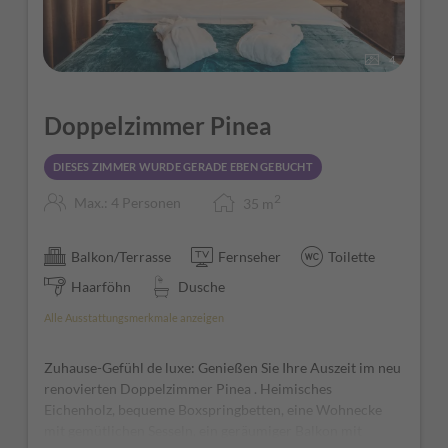
4
Doppelzimmer Pinea
DIESES ZIMMER WURDE GERADE EBEN GEBUCHT
2
Max.: 4 Personen
35
m
Balkon/Terrasse
Fernseher
Toilette
Haarföhn
Dusche
Alle Ausstattungsmerkmale anzeigen
Zuhause-Gefühl de luxe: Genießen Sie Ihre Auszeit im neu
renovierten Doppelzimmer Pinea . Heimisches
Eichenholz, bequeme Boxspringbetten, eine Wohnecke
mit gemütlichen Sesseln, ein geräumiger Balkon mit