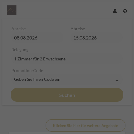
Anreise
Abreise
Belegung
1 Zimmer
für
2 Erwachsene
Promotion-Code
Geben Sie Ihren Code ein
Suchen
Hotel Plan de Gralba - das Bergh
Klicken Sie hier für weitere Angebote