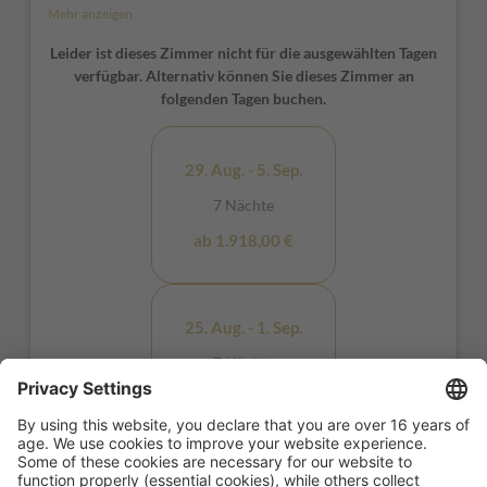
direktem Blick auf die Dolomiten – Sie werden sich vom
Mehr anzeigen
ersten Moment an wohlfühlen!
Leider ist dieses Zimmer nicht für die ausgewählten Tagen
*Möbel und Fensterpositionen können von Raum zu Raum
verfügbar. Alternativ können Sie dieses Zimmer an
variieren
folgenden Tagen buchen.
29. Aug. - 5. Sep.
7 Nächte
ab 1.918,00 €
25. Aug. - 1. Sep.
7 Nächte
ab 1.974,00 €
8. - 9. Aug.