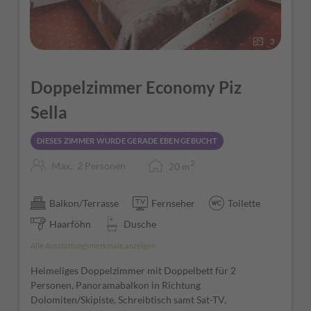
3
Doppelzimmer Economy Piz
Sella
DIESES ZIMMER WURDE GERADE EBEN GEBUCHT
2
Max.: 2 Personen
20
m
Balkon/Terrasse
Fernseher
Toilette
Haarföhn
Dusche
Alle Ausstattungsmerkmale anzeigen
Heimeliges Doppelzimmer mit Doppelbett für 2
Personen, Panoramabalkon in Richtung
Dolomiten/Skipiste, Schreibtisch samt Sat-TV,