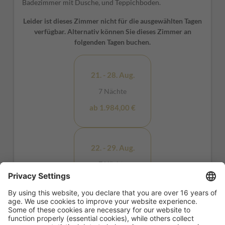
Badezimmer mit Dusche, und Teppichboden.
Leider ist dieses Zimmer nicht für die ausgewählten Tagen
verfügbar. Alternativ können Sie dieses Zimmer an
folgenden Tagen buchen.
21. - 28. Aug.
7 Nächte
ab 1.984,00 €
22. - 29. Aug.
7 Nächte
ab 1.674,00 €
21. - 29. Aug.