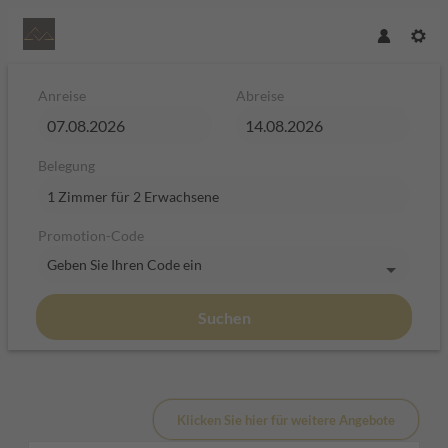
Anreise
Abreise
Belegung
1 Zimmer
für
2 Erwachsene
Promotion-Code
Geben Sie Ihren Code ein
Suchen
Hotel Plan de Gralba - das Bergh
Klicken Sie hier für weitere Angebote